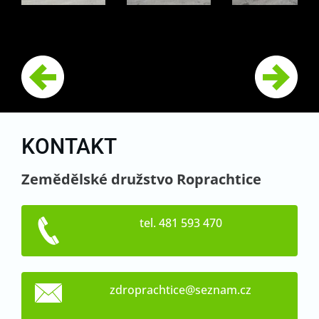
KONTAKT
Zemědělské družstvo Roprachtice
tel. 481 593 470
zdroprac
htice@se
znam.cz