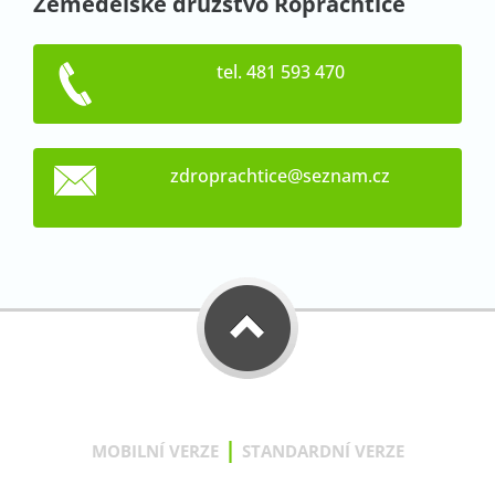
Zemědělské družstvo Roprachtice
tel. 481 593 470
zdroprac
htice@se
znam.cz
|
MOBILNÍ VERZE
STANDARDNÍ VERZE