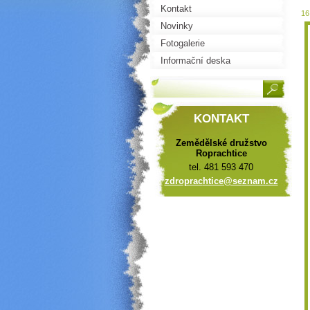
Kontakt
16
Novinky
Fotogalerie
Informační deska
KONTAKT
Zemědělské družstvo
Roprachtice
tel. 481 593 470
zdroprac
htice@se
znam.cz