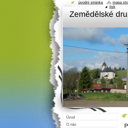
úvodní stránka
mapa str
tisk
Zemědělské dru
Úvod
O nás
P