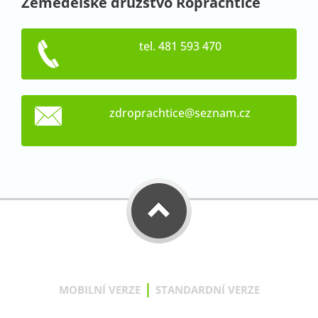
Zemědělské družstvo Roprachtice
tel. 481 593 470
zdroprac
htice@se
znam.cz
|
MOBILNÍ VERZE
STANDARDNÍ VERZE