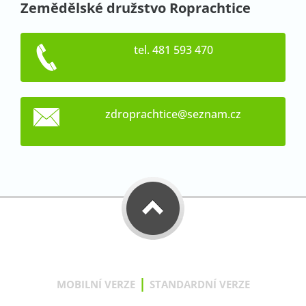
Zemědělské družstvo Roprachtice
tel. 481 593 470
zdroprac
htice@se
znam.cz
|
MOBILNÍ VERZE
STANDARDNÍ VERZE