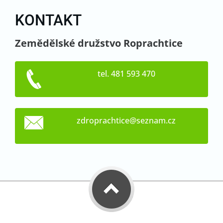
KONTAKT
Zemědělské družstvo Roprachtice
tel. 481 593 470
zdroprac
htice@se
znam.cz